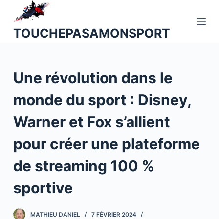
P
a
TOUCHEPASAMONSPORT
s
s
e
Une révolution dans le
r
a
monde du sport : Disney,
u
c
Warner et Fox s’allient
o
n
pour créer une plateforme
t
de streaming 100 %
e
n
sportive
u
MATHIEU DANIEL
7 FÉVRIER 2024