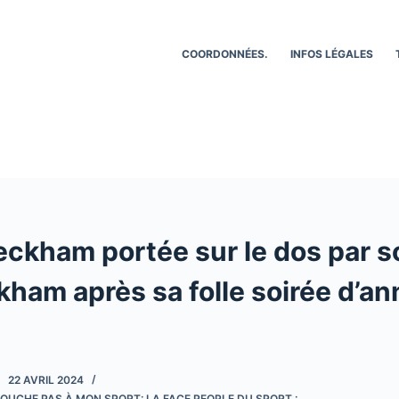
COORDONNÉES.
INFOS LÉGALES
eckham portée sur le dos par s
ham après sa folle soirée d’an
22 AVRIL 2024
OUCHE PAS À MON SPORT: LA FACE PEOPLE DU SPORT :