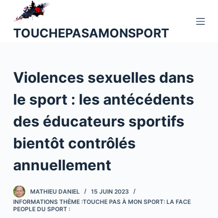
P
a
TOUCHEPASAMONSPORT
s
s
e
Violences sexuelles dans
r
a
le sport : les antécédents
u
c
des éducateurs sportifs
o
n
bientôt contrôlés
t
annuellement
e
n
u
MATHIEU DANIEL
15 JUIN 2023
INFORMATIONS THÈME :TOUCHE PAS À MON SPORT: LA FACE
PEOPLE DU SPORT :