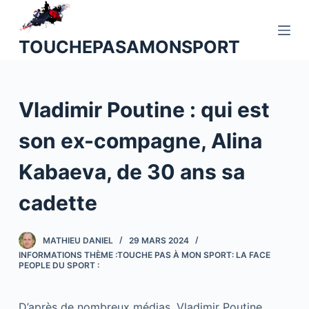
P
a
TOUCHEPASAMONSPORT
s
s
e
Vladimir Poutine : qui est
r
a
son ex-compagne, Alina
u
c
Kabaeva, de 30 ans sa
o
n
cadette
t
e
MATHIEU DANIEL
29 MARS 2024
n
INFORMATIONS THÈME :TOUCHE PAS À MON SPORT: LA FACE
u
PEOPLE DU SPORT :
D’après de nombreux médias, Vladimir Poutine