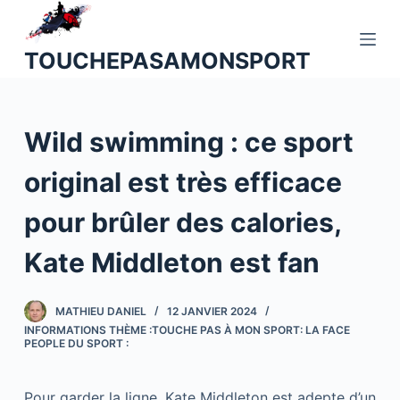
P
a
TOUCHEPASAMONSPORT
s
s
e
Wild swimming : ce sport
r
a
original est très efficace
u
c
pour brûler des calories,
o
n
Kate Middleton est fan
t
e
MATHIEU DANIEL
12 JANVIER 2024
n
INFORMATIONS THÈME :TOUCHE PAS À MON SPORT: LA FACE
u
PEOPLE DU SPORT :
Pour garder la ligne, Kate Middleton est adepte d’un