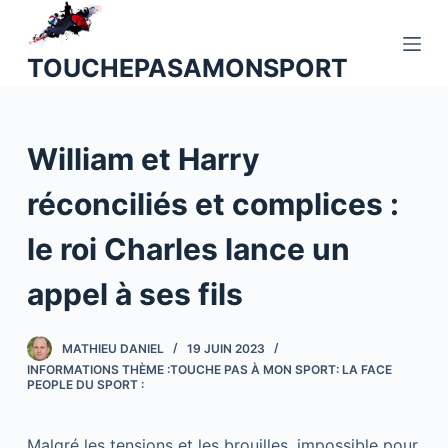
P
a
TOUCHEPASAMONSPORT
s
s
e
William et Harry
r
a
réconciliés et complices :
u
c
le roi Charles lance un
o
n
appel à ses fils
t
e
MATHIEU DANIEL
19 JUIN 2023
n
INFORMATIONS THÈME :TOUCHE PAS À MON SPORT: LA FACE
u
PEOPLE DU SPORT :
Malgré les tensions et les brouilles, impossible pour