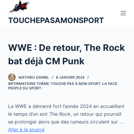
P
a
TOUCHEPASAMONSPORT
s
s
e
WWE : De retour, The Rock
r
a
bat déjà CM Punk
u
c
o
MATHIEU DANIEL
6 JANVIER 2024
INFORMATIONS THÈME :TOUCHE PAS À MON SPORT: LA FACE
n
PEOPLE DU SPORT :
t
e
La WWE a démarré fort l’année 2024 en accueillant
n
le temps d’un soir The Rock, un retour qui pourrait
u
se prolonger alors que des rumeurs circulent sur …
Aller à la source