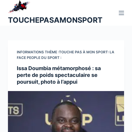
P
a
TOUCHEPASAMONSPORT
s
s
e
r
a
INFORMATIONS THÈME :TOUCHE PAS À MON SPORT: LA
FACE PEOPLE DU SPORT :
u
c
Issa Doumbia métamorphosé : sa
perte de poids spectaculaire se
o
poursuit, photo à l’appui
n
t
e
n
u