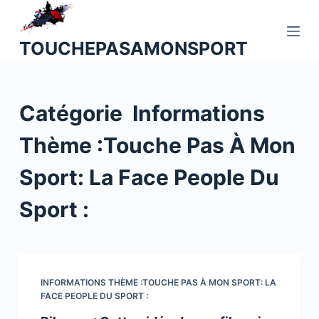
P
a
TOUCHEPASAMONSPORT
s
s
e
Catégorie
Informations
r
a
Thème :Touche Pas À Mon
u
c
Sport: La Face People Du
o
n
Sport :
t
e
n
u
INFORMATIONS THÈME :TOUCHE PAS À MON SPORT: LA
FACE PEOPLE DU SPORT :