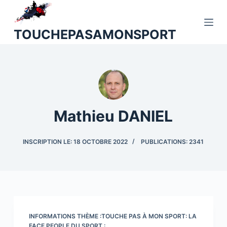
P
a
TOUCHEPASAMONSPORT
s
s
e
r
a
u
Mathieu DANIEL
c
o
INSCRIPTION LE: 18 OCTOBRE 2022
PUBLICATIONS: 2341
n
t
e
n
u
INFORMATIONS THÈME :TOUCHE PAS À MON SPORT: LA
FACE PEOPLE DU SPORT :