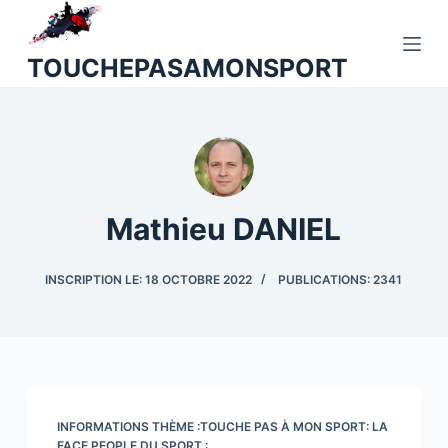
P
a
TOUCHEPASAMONSPORT
s
s
e
r
a
u
Mathieu DANIEL
c
o
INSCRIPTION LE: 18 OCTOBRE 2022
PUBLICATIONS: 2341
n
t
e
n
u
INFORMATIONS THÈME :TOUCHE PAS À MON SPORT: LA
FACE PEOPLE DU SPORT :