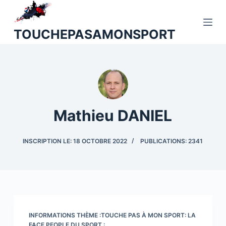
P
a
TOUCHEPASAMONSPORT
s
s
e
r
a
u
Mathieu DANIEL
c
o
INSCRIPTION LE: 18 OCTOBRE 2022
PUBLICATIONS: 2341
n
t
e
n
u
INFORMATIONS THÈME :TOUCHE PAS À MON SPORT: LA
FACE PEOPLE DU SPORT :