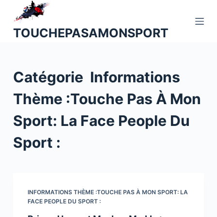
P
a
TOUCHEPASAMONSPORT
s
s
e
Catégorie
Informations
r
a
Thème :Touche Pas À Mon
u
c
Sport: La Face People Du
o
n
Sport :
t
e
n
u
INFORMATIONS THÈME :TOUCHE PAS À MON SPORT: LA
FACE PEOPLE DU SPORT :